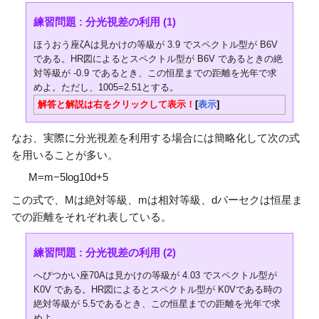
練習問題 : 分光視差の利用 (1)
ほうおう座ζAは見かけの等級が 3.9 でスペクトル型が B6V
である。HR図によるとスペクトル型が B6V であるときの絶
対等級が -0.9 であるとき、この恒星までの距離を光年で求
めよ。ただし、
1
0
0
5
=
2
.
5
1
とする。
解答と解説は右をクリックして表示！
表示
なお、実際に分光視差を利用する場合には簡略化して次の式
を用いることが多い。
M
=
m
−
5
log
1
0
d
+
5
この式で、Mは絶対等級、mは相対等級、dパーセクは恒星ま
での距離をそれぞれ表している。
練習問題 : 分光視差の利用 (2)
へびつかい座70Aは見かけの等級が 4.03 でスペクトル型が
K0V である。HR図によるとスペクトル型が K0Vである時の
絶対等級が 5.5であるとき、この恒星までの距離を光年で求
めよ。