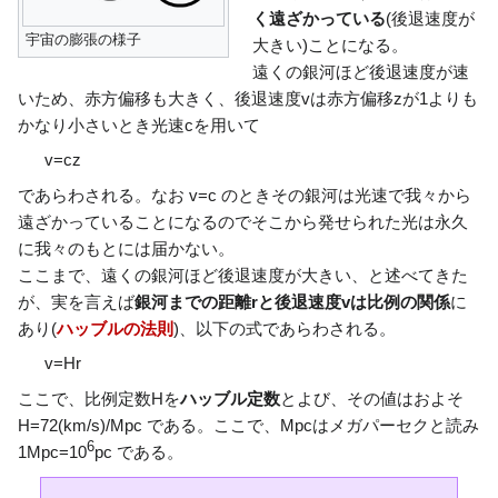
く遠ざかっている
(後退速度が
宇宙の膨張の様子
大きい)ことになる。
遠くの銀河ほど後退速度が速
いため、赤方偏移も大きく、後退速度vは赤方偏移zが1よりも
かなり小さいとき光速cを用いて
v
=
c
z
であらわされる。なお v=c のときその銀河は光速で我々から
遠ざかっていることになるのでそこから発せられた光は永久
に我々のもとには届かない。
ここまで、遠くの銀河ほど後退速度が大きい、と述べてきた
が、実を言えば
銀河までの距離rと後退速度vは比例の関係
に
あり(
ハッブルの法則
)、以下の式であらわされる。
v
=
H
r
ここで、比例定数Hを
ハッブル定数
とよび、その値はおよそ
H=72(km/s)/Mpc である。ここで、Mpcはメガパーセクと読み
6
1Mpc=10
pc である。