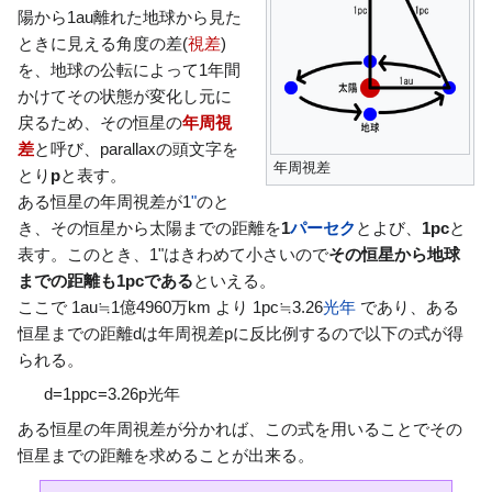
陽から1au離れた地球から見た
ときに見える角度の差(
視差
)
を、地球の公転によって1年間
かけてその状態が変化し元に
戻るため、その恒星の
年周視
差
と呼び、parallaxの頭文字を
年周視差
とり
p
と表す。
ある恒星の年周視差が1
"
のと
き、その恒星から太陽までの距離を
1
パーセク
とよび、
1pc
と
表す。このとき、1"はきわめて小さいので
その恒星から地球
までの距離も1pcである
といえる。
ここで 1au≒1億4960万km より 1pc≒3.26
光年
であり、ある
恒星までの距離dは年周視差pに反比例するので以下の式が得
られる。
d
=
1
p
p
c
=
3
.
2
6
p
光年
ある恒星の年周視差が分かれば、この式を用いることでその
恒星までの距離を求めることが出来る。