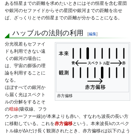
ある恒星までの距離を求めたいときにはその恒星を含む星団
や銀河のセファイドからその星団や銀河までの距離を出せ
ば、ざっくりとその恒星までの距離が分かることになる。
ハッブルの法則の利用
[
編集
]
分光視差もセファイ
ドも利用できない遠
くの銀河の場合に
は、宇宙の膨張の理
論を利用することに
なる。
ほぼすべての銀河か
ら届く光はスペクト
赤方偏移
ルの分解をするとそ
の
暗線
(吸収線、フラ
ウンホーファー線)が本来よりも赤い、すなわち波長の長い方
に移動している。これを
赤方偏移
という。本来波長λのスペク
トル線がΔλだけ長く観測されたとき、赤方偏移zは以下のよう