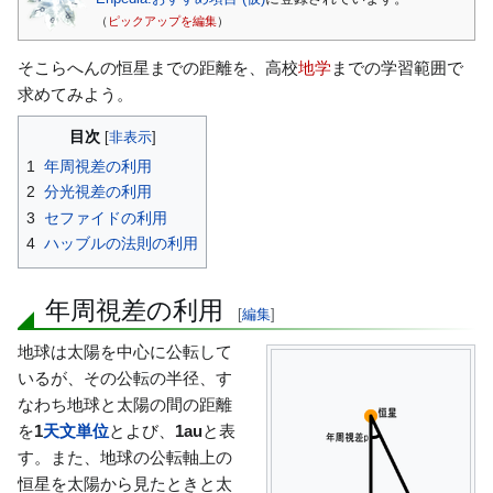
に
（
ピックアップを編集
）
移
動
そこらへんの恒星までの距離を、高校
地学
までの学習範囲で
求めてみよう。
目次
1
年周視差の利用
2
分光視差の利用
3
セファイドの利用
4
ハッブルの法則の利用
年周視差の利用
[
編集
]
地球は太陽を中心に公転して
いるが、その公転の半径、す
なわち地球と太陽の間の距離
を
1
天文単位
とよび、
1au
と表
す。また、地球の公転軸上の
恒星を太陽から見たときと太