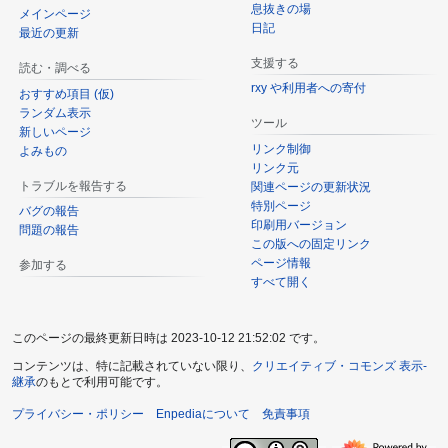
息抜きの場
メインページ
日記
最近の更新
支援する
読む・調べる
rxy や利用者への寄付
おすすめ項目 (仮)
ランダム表示
ツール
新しいページ
リンク制御
よみもの
リンク元
トラブルを報告する
関連ページの更新状況
特別ページ
バグの報告
印刷用バージョン
問題の報告
この版への固定リンク
ページ情報
参加する
すべて開く
このページの最終更新日時は 2023-10-12 21:52:02 です。
コンテンツは、特に記載されていない限り、
クリエイティブ・コモンズ 表示-
継承
のもとで利用可能です。
プライバシー・ポリシー
Enpediaについて
免責事項