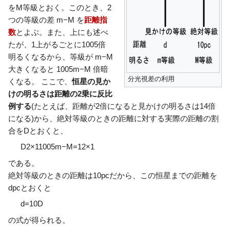
をM等級とおく。このとき、2
つの等級の差
m
−
M
を
距離指
数
とよぶ。また、上にも述べ
たが、1上がるごとに
1
0
0
5
倍
明るくなるから、等級が
m
−
M
大きくなると
1
0
0
5
m
−
M
倍暗
分光視差の利用
くなる。 ここで、
恒星の見か
けの明るさは距離の2乗に反比
例する
(たとえば、距離が2倍になると見かけの明るさは
1
4
倍
になる)から、絶対等級のときの距離に対する実際の距離の割
合を
D
とおくと、
D
2
×
1
1
0
0
5
m
−
M
=
1
2
×
1
である。
絶対等級のときの距離は10pcだから、この恒星までの距離を
d
pcとおくと
d
=
1
0
D
の式が得られる。