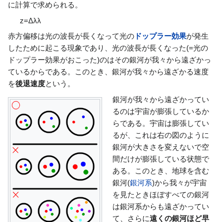
に計算で求められる。
z
=
Δ
λ
λ
赤方偏移は光の波長が長くなって光の
ドップラー効果
が発生
したために起こる現象であり、光の波長が長くなった(=光の
ドップラー効果がおこった)のはその銀河が我々から遠ざかっ
ているからである。このとき、銀河が我々から遠ざかる速度
を
後退速度
という。
銀河が我々から遠ざかってい
るのは宇宙が膨張しているか
らである。宇宙は膨張してい
るが、これは右の図のように
銀河が大きさを変えないで空
間だけが膨張している状態で
ある。このとき、地球を含む
銀河(
銀河系
)から我々が宇宙
を見たときほぼすべての銀河
は銀河系からも遠ざかってい
て、さらに
遠くの銀河ほど早