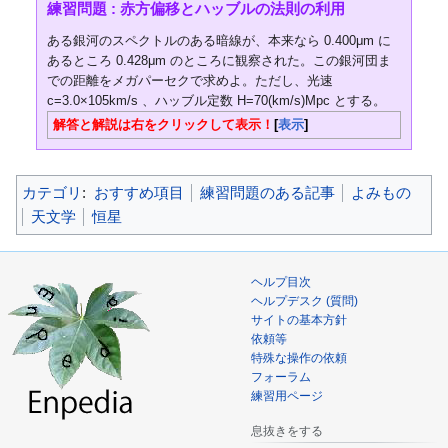
練習問題 : 赤方偏移とハッブルの法則の利用
ある銀河のスペクトルのある暗線が、本来なら 0.400μm に
あるところ 0.428μm のところに観察された。この銀河団ま
での距離をメガパーセクで求めよ。ただし、光速
c
=
3
.
0
×
1
0
5
km/s 、ハッブル定数
H
=
7
0
(km/s)Mpc とする。
解答と解説は右をクリックして表示！
表示
カテゴリ
:
おすすめ項目
練習問題のある記事
よみもの
天文学
恒星
ヘルプ目次
ヘルプデスク (質問)
サイトの基本方針
依頼等
特殊な操作の依頼
フォーラム
練習用ページ
息抜きをする