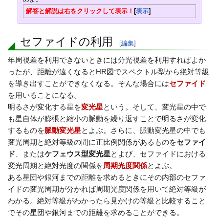
解答と解説は右をクリックして表示！
表示
セファイドの利用
[
編集
]
年周視差を利用できないときには分光視差を利用すればよか
ったが、距離が遠くなるとHR図でスペクトル型から絶対等級
を導き出すことができなくなる。そんな場合には
セファイド
を用いることになる。
明るさが変化する星を
変光星
という。そして、変光星の中で
も星自体が膨張と縮小の脈動を繰り返すことで明るさが変化
するものを
脈動変光星
とよぶ。さらに、脈動変光星の中でも
変光周期と絶対等級の間に正比例関係があるものを
セファイ
ド
、または
ケフェウス型変光星
とよび、セファイドにおける
変光周期と絶対光度の関係を
周期光度関係
とよぶ。
ある星団や銀河までの距離を求めるときにその内部のセファ
イドの変光周期が分かれば周期光度関係を用いて絶対等級が
わかる。絶対等級がわかったら見かけの等級と比較すること
でその星団や銀河までの距離を求めることができる。