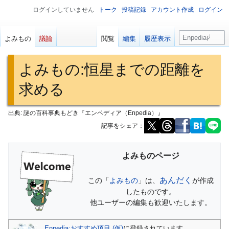
ログインしていません
トーク
投稿記録
アカウント作成
ログイン
検
よみもの
議論
閲覧
編集
履歴表示
索
よみもの
:
恒星までの距離を
求める
出典: 謎の百科事典もどき『エンペディア（Enpedia）』
記事をシェア：
ナ
検
よみものページ
ビ
索
ゲ
に
あんだく
この「
よみもの
」は、
が作成
ー
移
したものです。
シ
動
他ユーザーの編集も歓迎いたします。
ョ
ン
Enpedia:おすすめ項目 (仮)
に登録されています。