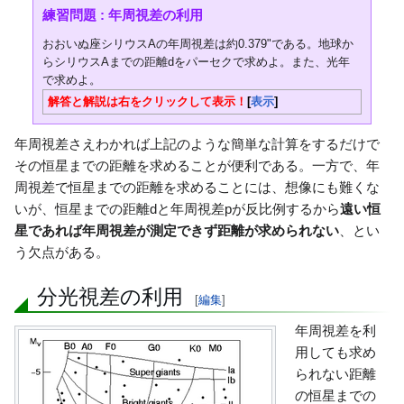
練習問題 : 年周視差の利用
おおいぬ座シリウスAの年周視差は約0.379"である。地球か
らシリウスAまでの距離dをパーセクで求めよ。また、光年
で求めよ。
解答と解説は右をクリックして表示！
表示
年周視差さえわかれば上記のような簡単な計算をするだけで
その恒星までの距離を求めることが便利である。一方で、年
周視差で恒星までの距離を求めることには、想像にも難くな
いが、恒星までの距離dと年周視差pが反比例するから
遠い恒
星であれば年周視差が測定できず距離が求められない
、とい
う欠点がある。
分光視差の利用
[
編集
]
年周視差を利
用しても求め
られない距離
の恒星までの