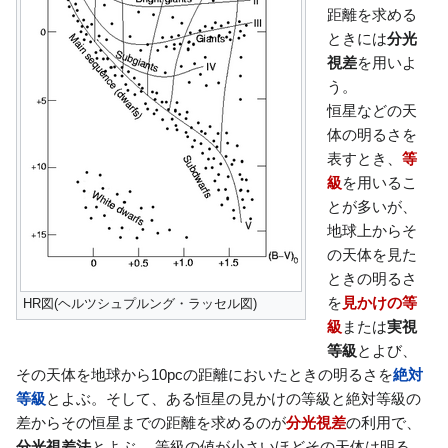
距離を求める
ときには
分光
視差
を用いよ
う。
恒星などの天
体の明るさを
表すとき、
等
級
を用いるこ
とが多いが、
地球上からそ
の天体を見た
ときの明るさ
を
見かけの等
HR図(ヘルツシュプルング・ラッセル図)
級
または
実視
等級
とよび、
その天体を地球から10pcの距離においたときの明るさを
絶対
等級
とよぶ。そして、ある恒星の見かけの等級と絶対等級の
差からその恒星までの距離を求めるのが
分光視差
の利用で、
分光視差法
とよぶ。 等級の値が小さいほどその天体は明る