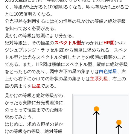
く、等級が5上がると100倍明るくなる、即ち等級が1上がるご
とに
1
0
0
5
倍明るくなる。
分光視差を利用するにはその恒星の見かけの等級と絶対等級
を知っておく必要がある。
見かけの等級は観測により分かる。
絶対等級は、その恒星の
スペクトル型
がわかれば
HR図
(ヘル
ツシュプルング・ラッセル図)から簡単に求められる。スペク
トル型とは光をスペクトル分解したときの状態の種類のこと
である。また、HR図は横軸にスペクトル型、縦軸に絶対等級
をとったものであり、図中左下の星の集まりは
白色矮星
、左
上から右下にかけての帯状の星の集まりは
主系列星
、右上の
星の集まりを
巨星
である。
見かけの等級と絶対等級がわ
かったら実際に分光視差法に
のっとって恒星までの距離を
求めてみよう。
はじめに、求める恒星の見か
けの等級をm等級、絶対等級