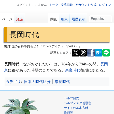
ログインしていません
トーク
投稿記録
アカウント作成
ログイン
検
ページ
議論
閲覧
編集
履歴表示
索
長岡時代
出典: 謎の百科事典もどき『エンペディア（Enpedia）』
記事をシェア：
ナ
検
長岡時代
（ながおかじだい）は、784年から794年の間、
長岡
ビ
索
京
に都があった時期のことである。
奈良時代
後期にあたる。
ゲ
に
カテゴリ
:
日本の時代区分
奈良時代
ー
移
シ
動
ョ
ヘルプ目次
ン
ヘルプデスク (質問)
に
サイトの基本方針
移
依頼等