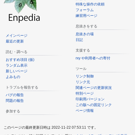
特殊な操作の依頼
動
フォーラム
練習用ページ
息抜きをする
息抜きの場
メインページ
日記
最近の更新
支援する
読む・調べる
rxy や利用者への寄付
おすすめ項目 (仮)
ランダム表示
ツール
新しいページ
リンク制御
よみもの
リンク元
トラブルを報告する
関連ページの更新状況
特別ページ
バグの報告
印刷用バージョン
問題の報告
この版への固定リンク
ページ情報
参加する
このページの最終更新日時は 2022-11-22 07:53:11 です。