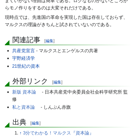
まくいかない理由は簡単である。ロクなものがないところか
らモノ作りをするのは大変それだけである。
現時点では、先進国の革命を実現した国は存在しておらず、
マルクスの理論がきちんと試されていないのである。
関連記事
[
編集
]
共産党宣言
- マルクスとエンゲルスの共著
宇野経済学
21世紀の資本
外部リンク
[
編集
]
新版 資本論
- 日本共産党中央委員会社会科学研究所 監
修
私と資本論
- しんぶん赤旗
出典
[
編集
]
↑
3分でわかる！マルクス『資本論』