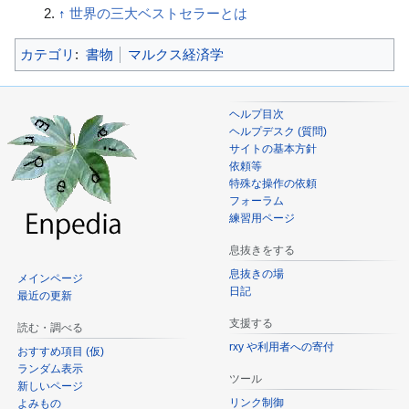
↑
世界の三大ベストセラーとは
カテゴリ
:
書物
マルクス経済学
ヘルプ目次
ヘルプデスク (質問)
サイトの基本方針
依頼等
特殊な操作の依頼
フォーラム
練習用ページ
息抜きをする
息抜きの場
メインページ
日記
最近の更新
支援する
読む・調べる
rxy や利用者への寄付
おすすめ項目 (仮)
ランダム表示
ツール
新しいページ
リンク制御
よみもの