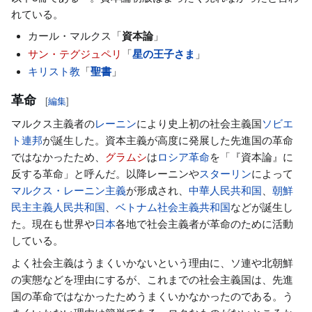
れている。
カール・マルクス「
資本論
」
サン・テグジュペリ
「
星の王子さま
」
キリスト教
「
聖書
」
革命
[
編集
]
マルクス主義者の
レーニン
により史上初の社会主義国
ソビエ
ト連邦
が誕生した。資本主義が高度に発展した先進国の革命
ではなかったため、
グラムシ
は
ロシア革命
を「『資本論』に
反する革命」と呼んだ。以降レーニンや
スターリン
によって
マルクス・レーニン主義
が形成され、
中華人民共和国
、
朝鮮
民主主義人民共和国
、
ベトナム社会主義共和国
などが誕生し
た。現在も世界や
日本
各地で社会主義者が革命のために活動
している。
よく社会主義はうまくいかないという理由に、ソ連や北朝鮮
の実態などを理由にするが、これまでの社会主義国は、先進
国の革命ではなかったためうまくいかなかったのである。う