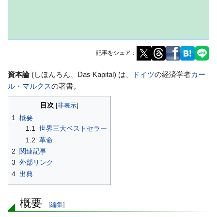
記事をシェア：
ナ
検
資本論
(しほんろん、Das Kapital) は、
ドイツ
の経済学者
カー
ビ
索
ル・マルクス
の著書。
ゲ
に
目次
ー
移
1
概要
シ
動
1.1
世界三大ベストセラー
ョ
1.2
革命
ン
2
関連記事
に
3
外部リンク
移
4
出典
動
概要
[
編集
]