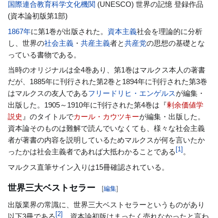
国際連合教育科学文化機関
(UNESCO) 世界の記憶 登録作品
(資本論初版第1部)
1867年
に第1巻が出版された。
資本主義
社会を理論的に分析
し、世界の
社会主義
・
共産主義
者と
共産党
の思想の基礎とな
っている書物である。
当時のオリジナルは全4巻あり、第1巻はマルクス本人の著書
だが、1885年に刊行された第2巻と1894年に刊行された第3巻
はマルクスの友人である
フリードリヒ・エンゲルス
が編集・
出版した。1905～1910年に刊行された第4巻は『
剰余価値学
説史
』のタイトルで
カール・カウツキー
が編集・出版した。
資本論そのものは難解で読んでいなくても、様々な社会主義
者が著書の内容を説明しているためマルクスが何を言いたか
[
1
]
ったかは社会主義者であれば大抵わかることである
。
マルクス直筆サイン入りは15冊確認されている。
世界三大ベストセラー
[
編集
]
出版業界の常識に、世界三大ベストセラーというものがあり
[
2
]
以下3冊である
。資本論初版はまったく売れなかったと言わ