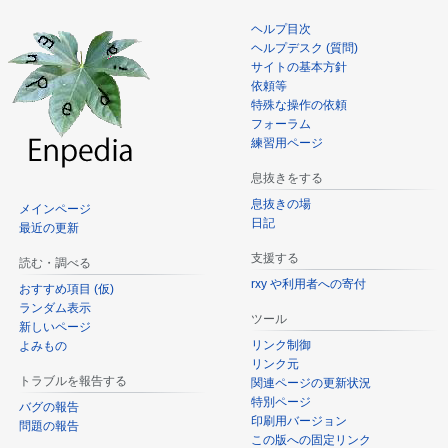
動
ヘルプ目次
ヘルプデスク (質問)
サイトの基本方針
依頼等
特殊な操作の依頼
フォーラム
練習用ページ
息抜きをする
息抜きの場
メインページ
日記
最近の更新
支援する
読む・調べる
rxy や利用者への寄付
おすすめ項目 (仮)
ランダム表示
ツール
新しいページ
リンク制御
よみもの
リンク元
トラブルを報告する
関連ページの更新状況
特別ページ
バグの報告
印刷用バージョン
問題の報告
この版への固定リンク