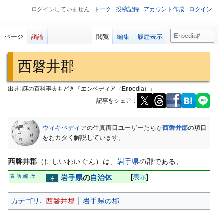
ログインしていません
トーク
投稿記録
アカウント作成
ログイン
検
ページ
議論
閲覧
編集
履歴表示
索
西磐井郡
出典: 謎の百科事典もどき『エンペディア（Enpedia）』
記事をシェア：
ナ
検
ウィキペディア
の生真面目ユーザーたちが
西磐井郡
の項目
ビ
索
をおカタく解説しています。
ゲ
に
ー
移
西磐井郡
（にしいわいぐん）は、
岩手県
の郡である。
シ
動
表
話
編
歴
岩手県
の
自治体
表示
･
･
･
ョ
ン
カテゴリ
:
西磐井郡
岩手県の郡
に
移