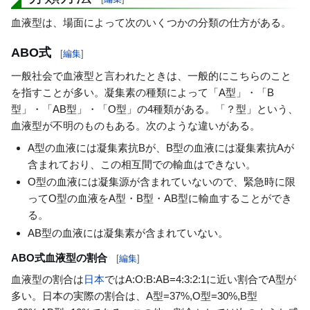
血液型は、場面によって次のいくつかの分類の仕方がある。
ABO式
[
編集
]
一般社会で血液型と言われたときは、一般的にこちらのこと
を指すことが多い。凝集素の種類によって「A型」・「B
型」・「AB型」・「O型」の4種類がある。「？型」という、
血液型が不明のものもある。次のような違いがある。
A型の血液には凝集素抗Bが、B型の血液には凝集素抗Aが
含まれており、この相互間での輸血はできない。
O型の血液には凝集源が含まれていないので、緊急時に限
ってO型の血液をA型・B型・AB型に輸血することができ
る。
AB型の血液には凝集素が含まれていない。
ABO式血液型の割合
[
編集
]
血液型の割合は
日本
ではA:O:B:AB=4:3:2:1に近い割合でA型が
多い。日本の実際の割合は、A型=37%,O型=30%,B型