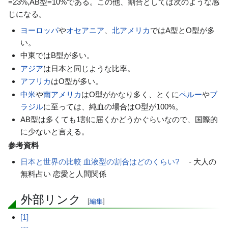
=23%,AB型=10%である。この他、割合としては次のような感
じになる。
ヨーロッパ
や
オセアニア
、
北アメリカ
ではA型とO型が多
い。
中東ではB型が多い。
アジア
は日本と同じような比率。
アフリカ
はO型が多い。
中米
や
南アメリカ
はO型がかなり多く、とくに
ペルー
や
ブ
ラジル
に至っては、純血の場合はO型が100%。
AB型は多くても1割に届くかどうかぐらいなので、国際的
に少ないと言える。
参考資料
日本と世界の比較 血液型の割合はどのくらい?
- 大人の
無料占い 恋愛と人間関係
外部リンク
[
編集
]
[1]