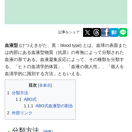
記事をシェア：
ナ
検
血液型
(けつえきがた、英：blood type) とは、血球の表面また
ビ
索
は内部にある血液型物質（抗原）の有無によって分類された
ゲ
に
血液の形である。血液凝集反応によって、その種類を分類す
ー
移
る。「ヒトの血清学的体質」、「血液の個人性」、「個人を
シ
動
血清学的に識別する方法」ともいえる。
ョ
目次
ン
1
分類方法
に
1.1
ABO式
移
1.1.1
ABO式血液型の割合
動
2
外部リンク
分類方法
[
編集
]