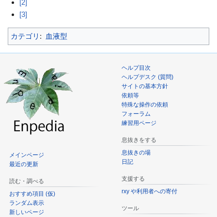
[2]
[3]
カテゴリ
:
血液型
ヘルプ目次
ヘルプデスク (質問)
サイトの基本方針
依頼等
特殊な操作の依頼
フォーラム
練習用ページ
息抜きをする
息抜きの場
メインページ
日記
最近の更新
支援する
読む・調べる
rxy や利用者への寄付
おすすめ項目 (仮)
ランダム表示
ツール
新しいページ