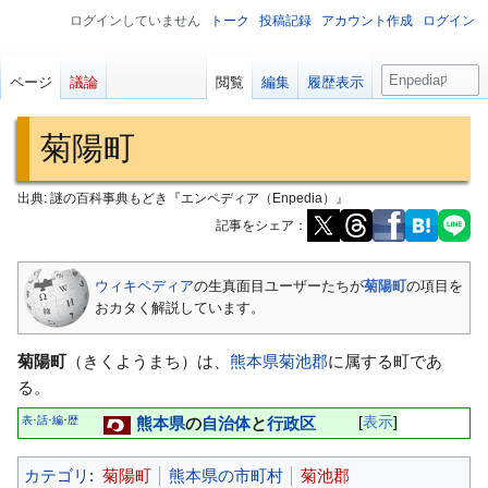
ログインしていません
トーク
投稿記録
アカウント作成
ログイン
検
ページ
議論
閲覧
編集
履歴表示
索
菊陽町
出典: 謎の百科事典もどき『エンペディア（Enpedia）』
記事をシェア：
ナ
検
ウィキペディア
の生真面目ユーザーたちが
菊陽町
の項目を
ビ
索
おカタく解説しています。
ゲ
に
ー
移
菊陽町
（きくようまち）は、
熊本県
菊池郡
に属する町であ
シ
動
る。
ョ
表
話
編
歴
熊本県
の
自治体
と
行政区
表示
･
･
･
ン
に
カテゴリ
:
菊陽町
熊本県の市町村
菊池郡
移