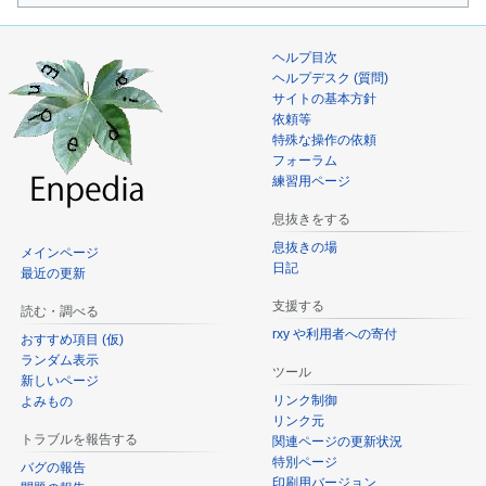
動
ヘルプ目次
ヘルプデスク (質問)
サイトの基本方針
依頼等
特殊な操作の依頼
フォーラム
練習用ページ
息抜きをする
息抜きの場
メインページ
日記
最近の更新
支援する
読む・調べる
rxy や利用者への寄付
おすすめ項目 (仮)
ランダム表示
ツール
新しいページ
リンク制御
よみもの
リンク元
トラブルを報告する
関連ページの更新状況
特別ページ
バグの報告
印刷用バージョン