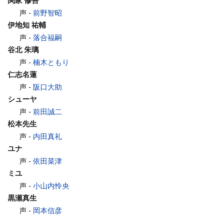
関家 修吾
声 -
前野智昭
伊地知 祐輔
声 -
落合福嗣
谷北 朱璃
声 -
楠木ともり
仁志名蓮
声 -
阪口大助
シューヤ
声 -
前田誠二
松本先生
声 -
内田真礼
ユナ
声 -
依田菜津
ミユ
声 -
小山内怜央
黒瀬真生
声 -
岡本信彦