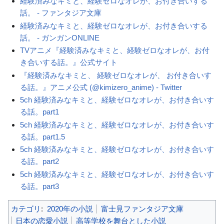
経験済みなキミと、経験ゼロなオレが、お付き合いする
話。 - ファンタジア文庫
経験済みなキミと、経験ゼロなオレが、お付き合いする
話。 - ガンガンONLINE
TVアニメ『経験済みなキミと、経験ゼロなオレが、お付
き合いする話。』公式サイト
『経験済みなキミと、 経験ゼロなオレが、 お付き合いす
る話。』アニメ公式 (@kimizero_anime) - Twitter
5ch 経験済みなキミと、経験ゼロなオレが、お付き合いす
る話。part1
5ch 経験済みなキミと、経験ゼロなオレが、お付き合いす
る話。part1.5
5ch 経験済みなキミと、経験ゼロなオレが、お付き合いす
る話。part2
5ch 経験済みなキミと、経験ゼロなオレが、お付き合いす
る話。part3
カテゴリ
:
2020年の小説
富士見ファンタジア文庫
日本の恋愛小説
高等学校を舞台とした小説