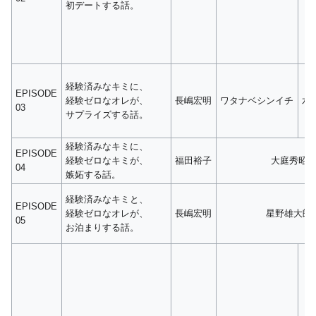
初デートする話。
経験済みなキミに、
EPISODE
経験ゼロなオレが、
長嶋宏明
ワタナベシンイチ
水
03
サプライズする話。
経験済みなキミに、
EPISODE
経験ゼロなキミが、
福田裕子
大庭秀昭
04
嫉妬する話。
経験済みなキミと、
EPISODE
経験ゼロなオレが、
長嶋宏明
星野雄大朗
05
お泊まりする話。