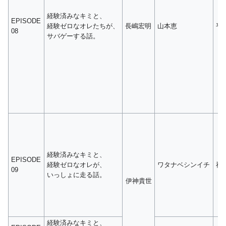
経験済みなキミと、
EPISODE
経験ゼロなオレたちが、
長嶋宏明
山本恵
平
08
サバゲーする話。
経験済みなキミと、
EPISODE
経験ゼロなオレが、
ワタナベシンイチ
神
09
いっしょに走る話。
伊神貴世
経験済みなキミと、