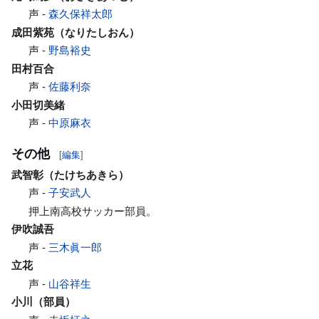
声 -
森久保祥太郎
成田紫苑（なりたしおん）
声 -
野島裕史
田村百合
声 -
佐藤利奈
小田切美緒
声 -
中原麻衣
その他
[
編集
]
武智彰（たけちあきら）
声 -
子安武人
押上南高校サッカー部員。
伊吹誠吾
声 -
三木眞一郎
立花
声 -
山谷祥生
小川（部員）