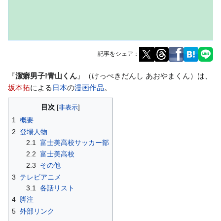
記事をシェア：
ナ
検
『
潔癖男子!青山くん
』（けっぺきだんし あおやまくん）は、
ビ
索
坂本拓
による
日本
の
漫画
作品
。
ゲ
に
目次
ー
移
1
概要
シ
動
2
登場人物
ョ
2.1
富士美高校サッカー部
ン
2.2
富士美高校
に
2.3
その他
移
3
テレビアニメ
動
3.1
各話リスト
4
脚注
5
外部リンク