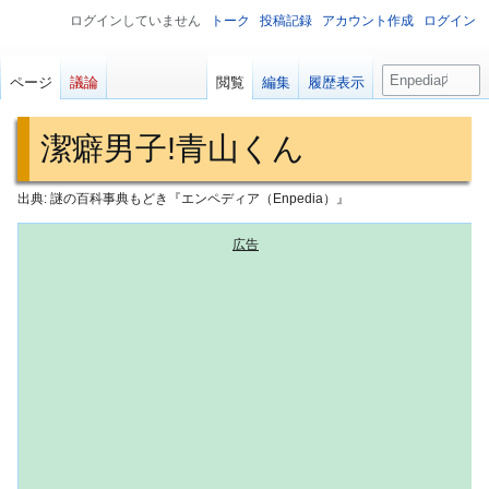
ログインしていません
トーク
投稿記録
アカウント作成
ログイン
検
ページ
議論
閲覧
編集
履歴表示
索
潔癖男子!青山くん
出典: 謎の百科事典もどき『エンペディア（Enpedia）』