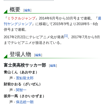
概要
[
編集
]
『
ミラクルジャンプ
』2014年6月号から10月号まで連載。『
週
刊ヤングジャンプ
』に移籍して2015年9号より2018年5・6合
併号まで連載。
[
1
]
2017年2月2日にテレビアニメ化が発表
。2017年7月から9月
までテレビアニメが放送されている。
登場人物
[
編集
]
富士美高校サッカー部
[
編集
]
青山くん（あおやま）
声 -
置鮎龍太郎
財前かおる（ざいぜん）
声 -
関智一
坂井一馬（さかいかずま）
声 -
保志総一朗