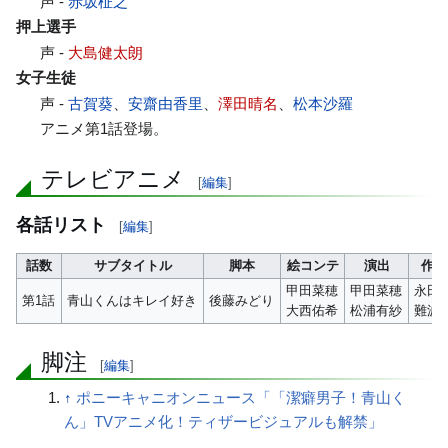
声 -
赤坂柾之
押上選手
声 -
大島健太朗
女子生徒
声 -
古賀葵
、
安齋由香里
、
澤田晴名
、
松本沙羅
アニメ第1話登場。
テレビアニメ
[
編集
]
各話リスト
[
編集
]
話数
サブタイトル
脚本
絵コンテ
演出
作画
甲田菜穂
甲田菜穂
永田
第1話
青山くんはキレイ好き
後藤みどり
大西佑希
松浦有紗
難波
脚注
[
編集
]
↑
ポニーキャニオンニュース「「潔癖男子！青山く
ん」TVアニメ化！ティザービジュアルも解禁」