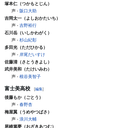
塚本仁（つかもとじん）
声 -
阪口大助
吉岡太一（よしおかたいち）
声 -
吉野裕行
石川岳（いしかわがく）
声 -
杉山紀彰
多田光（ただひかる）
声 -
岸尾だいすけ
佐藤清（さとうきよし）
武井美和（たけいみわ）
声 -
根谷美智子
富士美高校
[
編集
]
後藤もか（ごとう）
声 -
春野杏
梅屋翼（うめやつばさ）
声 -
浪川大輔
尾崎篤夢（おざきあつむ）