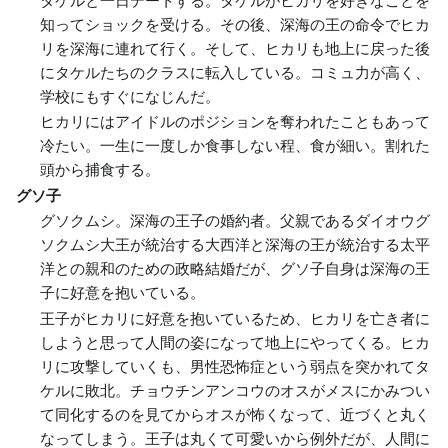
タケルと一日デートする。タケルがヒカリを好きなことを
知ってショックを受ける。その後、深海の王の命令でヒカ
リを深海に連れて行く。そして、ヒカリも地上に戻った後
にタケルたちのクラスに転入している。コミュ力が高く、
学校にもすぐになじんだ。
ヒカリにはアイドルのポジションを奪われたこともあって
冷たい。一生に一度しか食事しない程、食が細い。割れた
頭から捕食する。
グソ子
グソクムシ。深海の王子の婚約者。父親であるダイオウグ
ソクムシ大王が統治する大西洋と深海の王が統治する太平
洋との親和のための政略結婚だが、グソ子自身は深海の王
子に好意を抱いている。
王子がヒカリに好意を抱いているため、ヒカリを亡き者に
しようと思って人間の姿になって地上にやってくる。ヒカ
リに攻撃していくも、男性恐怖症という弱点を突かれてタ
ケルに敗北。チョウチンアンコウのオスがメスにかみつい
て同化するのを見てからオスが怖くなって、近づくと丸く
なってしまう。王子は丸くて可愛いから例外だが、人間に