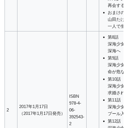
再会する
おまけの第
山田たけ
一人で生
第8話
深海少女
深海へ
第9話
深海少女
命が危な
第10話
深海少女
求婚され
ISBN
第11話
978-4-
2017年1月17日
深海少女
2
06-
（2017年1月17日発売）
プール入
392543-
第12話
2
深海少女