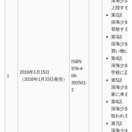
深海少女
上陸する
第2話
深海少女
登校する
第3話
深海少女
買い物に
第4話
ISBN
深海少女
978-4-
2016年1月15日
学校に忍
1
06-
（2016年1月15日発売）
第5話
392501-
深海少女
2
家に来る
第6話
深海少女
狙われる
第7話
深海少女