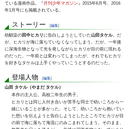
ている漫画作品。『
月刊少年マガジン
』2015年6月号、2016
年1月号にも掲載されている。
ストーリー
[
編集
]
幼馴染の
田中ヒカリ
に告白しようとしていた
山田タケル
。だ
が、ヒカリが海に落ちていなくなってしまう。だが、一年後
に深海生物となって光を発しながらヒカリが目の前に現れる
のだった。一年前とは変わってしまったが、それでもヒカリ
を好きなタケルは上手くやっていこうとするのだった。
登場人物
[
編集
]
山田 タケル（やまだ タケル）
本作の主人公。高校二年生の男子。
ヒカリとは同じ人付き合いが苦手な同士で幼いころから一
緒にいることが多かった。そして、幼いころから抱いてい
た想いを伝えようと告白しようとしたところでヒカリが目
の前で海に落ちて海流にのみこまれてしまう。そのまま、