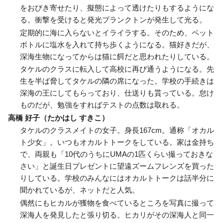
をおびき寄せたり、擬態によって透けたりもするようにな
る。衝撃を受けると発光プランクトンが発生して光る。
定期的に海に入らないとイライラする。そのため、ペット
ボトルに塩水を入れて持ち歩くようになる。猫好きだが、
深海生物になってからは猫に餌だと思われたりしている。
タケルのクラスに転入して高校に再び通うようになる。先
生を半ば脅してタケルの隣の席になった。学校の手続きは
深海の王にしてもらっており、仕送りも貰っている。怠け
ものだが、勉強をすればテストの点数は取れる。
高橋 好子（たかはし すきこ）
タケルのクラスメイトの女子。身長167cm。通称「オカル
ト少女」。いつもオカルトトークをしている。家は金持ち
で、両親も「10代のうちにUMAの1匹くらい撮っておきな
さい」と誕生日プレゼントに望遠ズームフレンズを買った
りしている。学校のみんなにはオカルトトークは話半分に
聞かれているが、ネットだと人気。
偶然にもヒカルが獲物を食べているところを写真に撮って
深海人を発見したと張り切る。ヒカリがその深海人と同一