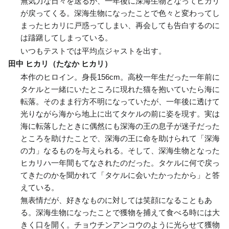
無気力な日々を送るが、一年後に深海生物となってヒカリ
が戻ってくる。深海生物になったことで色々と変わってし
まったヒカリに戸惑ってしまい、再会しても告白するのに
は躊躇してしまっている。
いつもテストでは平均点ジャストを出す。
田中 ヒカリ（たなか ヒカリ）
本作のヒロイン。身長156cm。高校一年生だった一年前に
タケルと一緒にいたところに現れた猫を抱いていたら海に
転落。そのまま行方不明になっていたが、一年後に透けて
光りながら海から地上に出てタケルの前に姿を現す。実は
海に転落したときに偶然にも深海の王の息子が迷子だった
ところを助けたことで、深海の王に命を助けられて「深海
の力」なるものを与えられる。そして、深海生物となった
ヒカリハ一年間もてなされたのだった。タケルに何で戻っ
てきたのかを聞かれて「タケルに会いたかったから」と答
えている。
無表情だが、好きなものに対しては笑顔になることもあ
る。深海生物になったことで獲物を捕えて食べる時には大
きく口を開く。チョウチンアンコウのように光らせて獲物