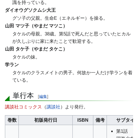
識を持っている。
ダイオウグソクムシ大王
グソ子の父親。生命E（エネルギー）を操る。
山田 マツ子（やまだ マツこ）
タケルの母親。38歳。第5話で死んだと思っていたヒカル
が久しぶりに家に来たことで歓迎する。
山田 タケ子（やまだ タケこ）
タケルの妹。
学ラン
タケルのクラスメイトの男子。何故か一人だけ学ランを着
ている。
単行本
[
編集
]
講談社コミックス
（
講談社
）より発行。
巻数
初版発行日
ISBN
備考
サブタイ
第1話