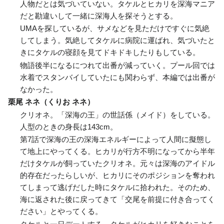
人物だとは気づいていない。タケルとヒカリを深海マニア
だと勘違いして一緒に深海人を探そうとする。
UMAを探しているが、サメなどを見ただけですぐに気絶
してしまう。気絶してタケルに病院に運ばれ、気づいたと
きにタケルの寝顔を見てドキドキしたりもしている。
物語後半になるにつれて出番が減っていく。プール回では
水着でスタンバイしていたにも関わらず、本編では出番が
なかった。
栗尾 ネネ（くりお ネネ）
クリオネ。「深海の王」の世話係（メイド）をしている。
人型のときの身長は143cm。
第7話で深海の王の深海エネルギーによって人間に擬態し
て地上にやってくる。ヒカリが行方不明になってから半年
だけタケルが飼っていたクリオネ。元々は深海のアイドル
的存在だったらしいが、ヒカリにそのポジションを奪われ
てしまって逃げだした時にタケルに拾われた。そのため、
海に返された後に戻ってきて「交尾を前提に付き合ってく
ださい」とやってくる。