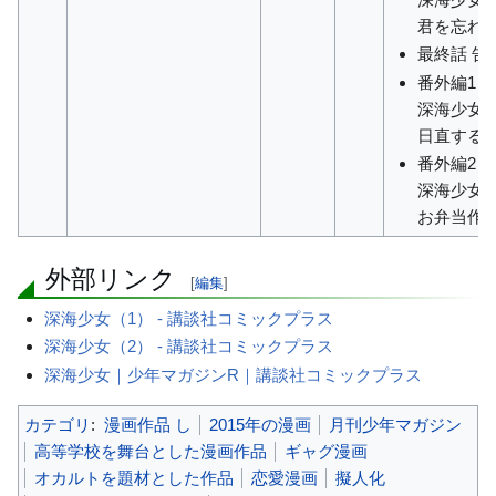
君を忘れ
最終話 告
番外編1
深海少女
日直する
番外編2
深海少女
お弁当作
外部リンク
[
編集
]
深海少女（1） - 講談社コミックプラス
深海少女（2） - 講談社コミックプラス
深海少女｜少年マガジンR｜講談社コミックプラス
カテゴリ
:
漫画作品 し
2015年の漫画
月刊少年マガジン
高等学校を舞台とした漫画作品
ギャグ漫画
オカルトを題材とした作品
恋愛漫画
擬人化