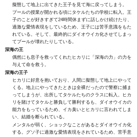
擬態して地上に出てきた王子を見て海に戻ってしまう。
プールの授業が開かれる頃にタケルたちの学校に転入。王
子のことが好きすぎて24時間休まずに話しかけ続けたり、
過激な愛情表現をしているため、王子には苦手意識をもた
れている。そして、最終的にダイオウイカ化させてしまっ
てプールが壊れたりしている。
深海の王
偶然にも息子を救ってくれたヒカリに「深海の力」の力を
与えて命を救う。
深海の王子
ヒカリに好意を抱いており、人間に擬態して地上にやって
くる。地上にやってきたときは全裸だったので警察に捕ま
ってしまうが、出所してタケルたちのクラスに転入。ヒカ
リを賭けてタケルと勝負して勝利するも、ダイオウイカの
能力をもっているため、イカ臭いとヒカリに言われてしま
い、結婚を断られている。
メンタルが弱く、ショックなことがあるとダイオウイカ化
する。グソ子に過激な愛情表現をされているため、苦手意