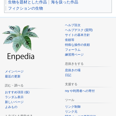
生物を題材とした作品
海を扱った作品
フィクションの生物
ヘルプ目次
ヘルプデスク (質問)
サイトの基本方針
依頼等
特殊な操作の依頼
フォーラム
練習用ページ
息抜きをする
息抜きの場
メインページ
日記
最近の更新
支援する
読む・調べる
rxy や利用者への寄付
おすすめ項目 (仮)
ランダム表示
ツール
新しいページ
リンク制御
よみもの
リンク元