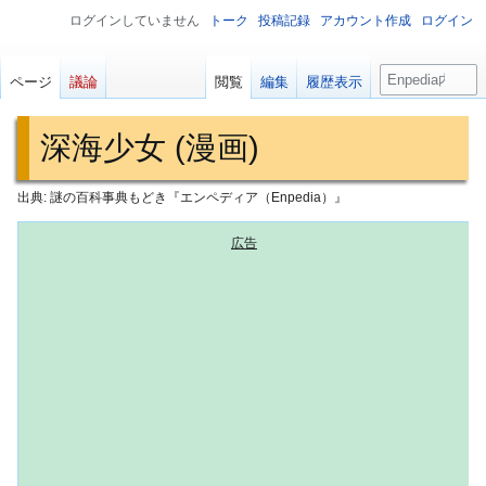
ログインしていません
トーク
投稿記録
アカウント作成
ログイン
検
ページ
議論
閲覧
編集
履歴表示
索
深海少女 (漫画)
出典: 謎の百科事典もどき『エンペディア（Enpedia）』