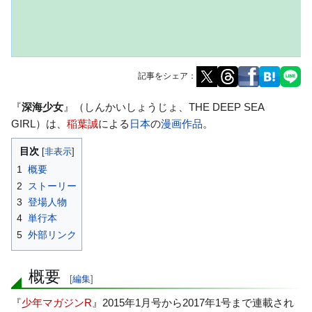
記事をシェア：
ナ
検
『
深海少女
』（しんかいしょうじょ、THE DEEP SEA
ビ
索
GIRL）は、
稲葉誠
による
日本
の
漫画
作品
。
ゲ
に
目次
ー
移
1
概要
シ
動
2
ストーリー
ョ
3
登場人物
ン
4
単行本
に
5
外部リンク
移
動
概要
[
編集
]
『
少年マガジンR
』2015年1月号から2017年1号まで連載され