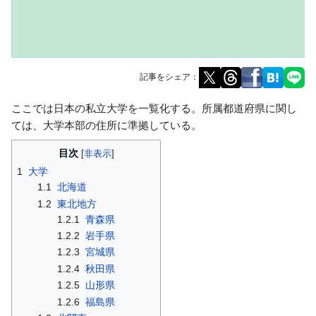
記事をシェア：
ナ
検
ここでは日本の私立大学を一覧化する。所属都道府県に関し
ビ
索
ては、大学本部の住所に準拠している。
ゲ
に
目次
ー
移
1
大学
シ
動
1.1
北海道
ョ
1.2
東北地方
ン
1.2.1
青森県
に
1.2.2
岩手県
移
1.2.3
宮城県
動
1.2.4
秋田県
1.2.5
山形県
1.2.6
福島県