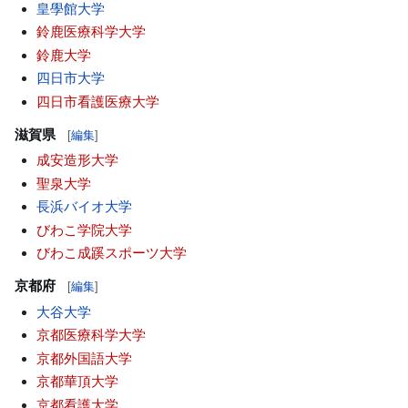
皇學館大学
鈴鹿医療科学大学
鈴鹿大学
四日市大学
四日市看護医療大学
滋賀県
[
編集
]
成安造形大学
聖泉大学
長浜バイオ大学
びわこ学院大学
びわこ成蹊スポーツ大学
京都府
[
編集
]
大谷大学
京都医療科学大学
京都外国語大学
京都華頂大学
京都看護大学