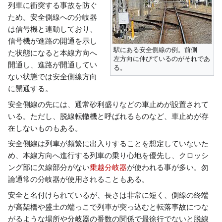
列車に衝突する事故を防ぐ
動
ため。安全側線への分岐器
は信号機と連動しており、
信号機が進路の開通を示し
駅にある安全側線の例。前側
た状態になると本線方向へ
左方向に伸びているのがそれであ
開通し、進路が開通してい
る。
ない状態では安全側線方向
に開通する。
安全側線の先には、通常砂利盛りなどの車止めが設置されて
いる。ただし、脱線転轍機と呼ばれるものなど、車止めが存
在しないものもある。
安全側線は列車が頻繁に出入りすることを想定していないた
め、本線方向へ進行する列車の乗り心地を優先し、クロッシ
ング部に欠線部分がない
乗越分岐器
が使われる事が多い。勿
論通常の分岐器が使用されることもある。
安全と名付けられているが、長さは非常に短く、側線の終端
が高架橋や盛土の端っこで列車が突っ込むと転落事故につな
がるような場所や分岐器の番数の関係で最徐行でないと脱線