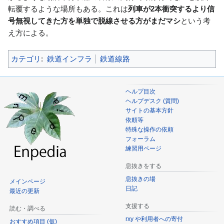
転覆するような場所もある。これは
列車が2本衝突するより信
号無視してきた方を単独で脱線させる方がまだマシ
という考
え方による。
カテゴリ
:
鉄道インフラ
鉄道線路
ヘルプ目次
ヘルプデスク (質問)
サイトの基本方針
依頼等
特殊な操作の依頼
フォーラム
練習用ページ
息抜きをする
息抜きの場
メインページ
日記
最近の更新
支援する
読む・調べる
rxy や利用者への寄付
おすすめ項目 (仮)