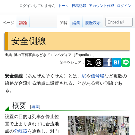
ログインしていません
トーク
投稿記録
アカウント作成
ログイン
検
ページ
議論
閲覧
編集
履歴表示
索
安全側線
出典: 謎の百科事典もどき『エンペディア（Enpedia）』
記事をシェア：
ナ
検
安全側線
（あんぜんそくせん）とは、
駅
や
信号場
など複数の
ビ
索
線路が合流する地点に設置されることがある短い側線であ
ゲ
に
る。
ー
移
概要
シ
動
[
編集
]
ョ
設置の目的は列車が停止位
ン
置で止まりきれずに合流地
に
点の
分岐器
を通過し、対向
移