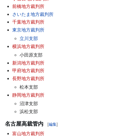
前橋地方裁判所
さいたま地方裁判所
千葉地方裁判所
東京地方裁判所
立川支部
横浜地方裁判所
小田原支部
新潟地方裁判所
甲府地方裁判所
長野地方裁判所
松本支部
静岡地方裁判所
沼津支部
浜松支部
名古屋高裁管内
[
編集
]
富山地方裁判所