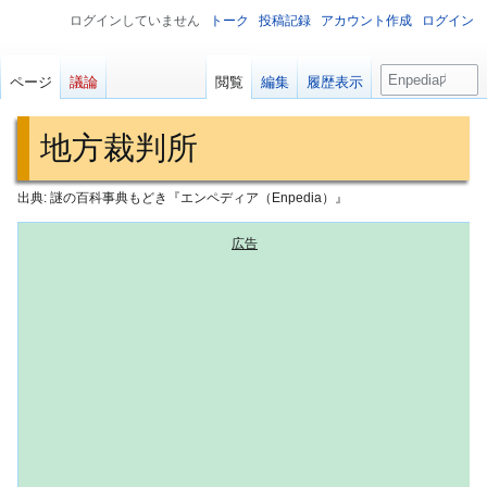
ログインしていません
トーク
投稿記録
アカウント作成
ログイン
検
ページ
議論
閲覧
編集
履歴表示
索
地方裁判所
出典: 謎の百科事典もどき『エンペディア（Enpedia）』