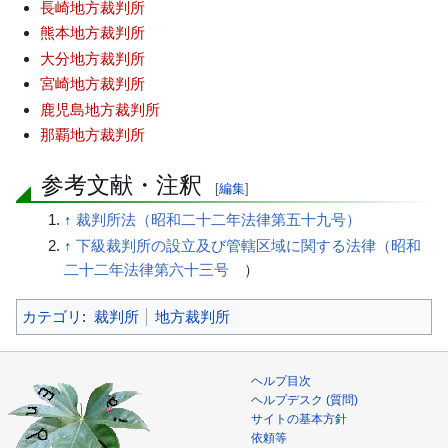
長崎地方裁判所
熊本地方裁判所
大分地方裁判所
宮崎地方裁判所
鹿児島地方裁判所
那覇地方裁判所
参考文献・注釈
[
編集
]
↑
裁判所法（昭和二十二年法律第五十九号）
↑
下級裁判所の設立及び管轄区域に関する法律（昭和
二十二年法律第六十三号
）
カテゴリ
:
裁判所
地方裁判所
ヘルプ目次
ヘルプデスク (質問)
サイトの基本方針
依頼等