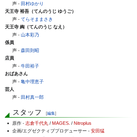
声 -
田村ゆかり
天王寺 裕吾（てんのうじ ゆうご）
声 -
てらそままさき
天王寺 綯（てんのうじ なえ）
声 -
山本彩乃
係員
声 -
森田則昭
店員
声 -
牛田裕子
おばあさん
声 -
亀中理恵子
芸人
声 -
田村真一郎
スタッフ
[
編集
]
原作 -
志倉千代丸
/
MAGES.
/
Nitroplus
企画/エグゼクティブプロデューサー -
安田猛