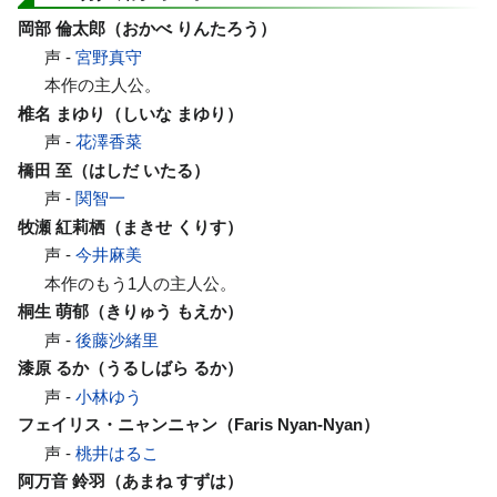
岡部 倫太郎（おかべ りんたろう）
声 -
宮野真守
本作の主人公。
椎名 まゆり（しいな まゆり）
声 -
花澤香菜
橋田 至（はしだ いたる）
声 -
関智一
牧瀬 紅莉栖（まきせ くりす）
声 -
今井麻美
本作のもう1人の主人公。
桐生 萌郁（きりゅう もえか）
声 -
後藤沙緒里
漆原 るか（うるしばら るか）
声 -
小林ゆう
フェイリス・ニャンニャン（Faris Nyan-Nyan）
声 -
桃井はるこ
阿万音 鈴羽（あまね すずは）