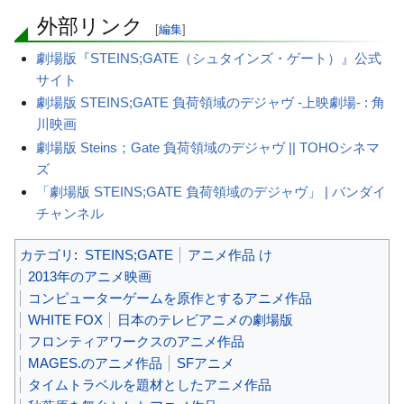
外部リンク
[
編集
]
劇場版『STEINS;GATE（シュタインズ・ゲート）』公式
サイト
劇場版 STEINS;GATE 負荷領域のデジャヴ -上映劇場- : 角
川映画
劇場版 Steins；Gate 負荷領域のデジャヴ || TOHOシネマ
ズ
「劇場版 STEINS;GATE 負荷領域のデジャヴ」 | バンダイ
チャンネル
カテゴリ
:
STEINS;GATE
アニメ作品 け
2013年のアニメ映画
コンピューターゲームを原作とするアニメ作品
WHITE FOX
日本のテレビアニメの劇場版
フロンティアワークスのアニメ作品
MAGES.のアニメ作品
SFアニメ
タイムトラベルを題材としたアニメ作品