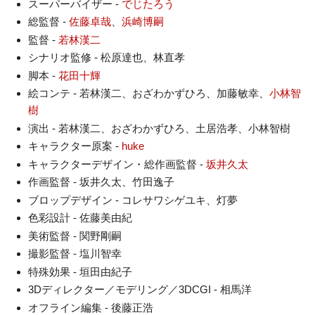
スーパーバイザー -
でじたろう
総監督 -
佐藤卓哉
、
浜崎博嗣
監督 -
若林漢二
シナリオ監修 - 松原達也、林直孝
脚本 -
花田十輝
絵コンテ - 若林漢二、おざわかずひろ、加藤敏幸、
小林智
樹
演出 - 若林漢二、おざわかずひろ、土居浩孝、小林智樹
キャラクター原案 -
huke
キャラクターデザイン・総作画監督 -
坂井久太
作画監督 - 坂井久太、竹田逸子
ブロップデザイン - コレサワシゲユキ、灯夢
色彩設計 - 佐藤美由紀
美術監督 - 関野剛嗣
撮影監督 - 塩川智幸
特殊効果 - 垣田由紀子
3Dディレクター／モデリング／3DCGI - 相馬洋
オフライン編集 - 後藤正浩