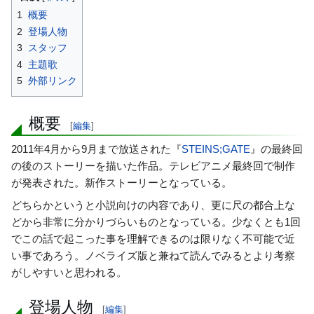
に
1
概要
移
2
登場人物
動
3
スタッフ
4
主題歌
5
外部リンク
概要
[
編集
]
2011年4月から9月まで放送された『
STEINS;GATE
』の最終回
の後のストーリーを描いた作品。テレビアニメ最終回で制作
が発表された。新作ストーリーとなっている。
どちらかというと小説向けの内容であり、更に尺の都合上な
どから非常に分かりづらいものとなっている。少なくとも1回
でこの話で起こった事を理解できるのは限りなく不可能で近
い事であろう。ノベライズ版と兼ねて読んでみるとより考察
がしやすいと思われる。
登場人物
[
編集
]