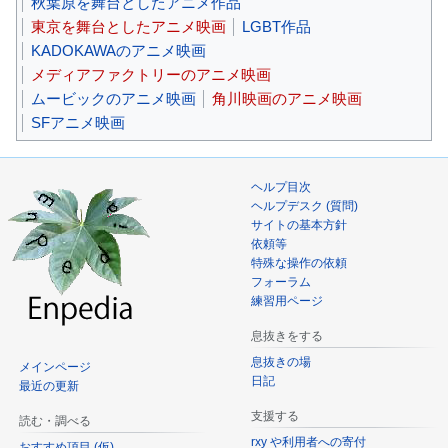
秋葉原を舞台としたアニメ作品
東京を舞台としたアニメ映画
LGBT作品
KADOKAWAのアニメ映画
メディアファクトリーのアニメ映画
ムービックのアニメ映画
角川映画のアニメ映画
SFアニメ映画
ヘルプ目次
ヘルプデスク (質問)
サイトの基本方針
依頼等
特殊な操作の依頼
フォーラム
練習用ページ
息抜きをする
息抜きの場
メインページ
日記
最近の更新
支援する
読む・調べる
rxy や利用者への寄付
おすすめ項目 (仮)