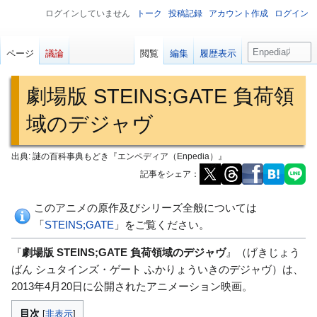
ログインしていません
トーク
投稿記録
アカウント作成
ログイン
検
ページ
議論
閲覧
編集
履歴表示
索
劇場版 STEINS;GATE 負荷領
域のデジャヴ
出典: 謎の百科事典もどき『エンペディア（Enpedia）』
記事をシェア：
ナ
検
このアニメの原作及びシリーズ全般については
ビ
索
「
STEINS;GATE
」をご覧ください。
ゲ
に
『
劇場版 STEINS;GATE 負荷領域のデジャヴ
』（げきじょう
ー
移
ばん シュタインズ・ゲート ふかりょういきのデジャヴ）は、
シ
動
2013年4月20日に公開されたアニメーション映画。
ョ
ン
目次