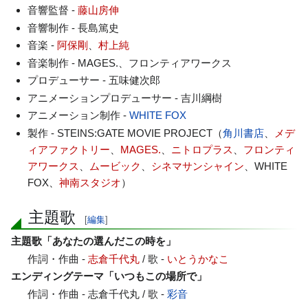
音響監督 -
藤山房伸
音響制作 - 長島篤史
音楽 -
阿保剛
、
村上純
音楽制作 - MAGES.、フロンティアワークス
プロデューサー - 五味健次郎
アニメーションプロデューサー - 吉川綱樹
アニメーション制作 -
WHITE FOX
製作 - STEINS:GATE MOVIE PROJECT（
角川書店
、
メデ
ィアファクトリー
、
MAGES.
、
ニトロプラス
、
フロンティ
アワークス
、
ムービック
、
シネマサンシャイン
、WHITE
FOX、
神南スタジオ
）
主題歌
[
編集
]
主題歌「あなたの選んだこの時を」
作詞・作曲 -
志倉千代丸
/ 歌 -
いとうかなこ
エンディングテーマ「いつもこの場所で」
作詞・作曲 - 志倉千代丸 / 歌 -
彩音