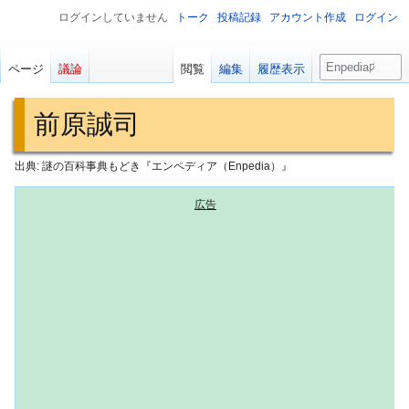
ログインしていません
トーク
投稿記録
アカウント作成
ログイン
検
ページ
議論
閲覧
編集
履歴表示
索
前原誠司
出典: 謎の百科事典もどき『エンペディア（Enpedia）』