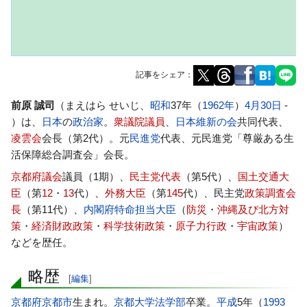
記事をシェア：
ナ
検
前原 誠司
（まえはら せいじ、
昭和
37年（
1962年
）
4月30日
-
ビ
索
）は、
日本
の
政治家
。
衆議院議員
、
日本維新の会
共同代表、
ゲ
に
凌雲会
会長（第2代）。元
民進党
代表、元民進党「尊厳ある生
ー
移
活保障総合調査会」会長。
シ
動
京都府議会
議員（1期）、
民主党代表
（第5代）、
国土交通大
ョ
臣
（第
12
・
13
代）、
外務大臣
（第
145
代）、民主党
政策調査会
ン
長
（第11代）、
内閣府特命担当大臣
（
防災
・
沖縄及び北方対
に
策
・
経済財政政策
・
科学技術政策
・
原子力行政
・
宇宙政策
）
移
などを歴任。
動
略歴
[
編集
]
京都府
京都市
生まれ。
京都大学
法学部
卒業。
平成
5年（
1993