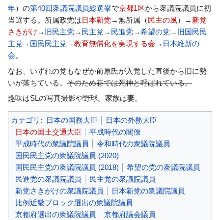
年
）の
第40回衆議院議員総選挙
で
京都1区
から衆議院議員に初
当選する。所属政党は
日本新党
→無所属（
民主の風
）→
新党
さきがけ
→
旧民主党
→
民主党
→
民進党
→
希望の党
→
旧国民民
主党→国民民主党
→
教育無償化を実現する会
→
日本維新の
会
。
なお、いずれの党もなぜか前原氏が入党した直後から旧に勢
いが落ちている。
そのため巷では死神と呼ばれている。
趣味はSLの写真撮影や野球。家族は妻。
カテゴリ
:
日本の国務大臣
日本の外務大臣
日本の国土交通大臣
平成時代の閣僚
平成時代の衆議院議員
令和時代の衆議院議員
国民民主党の衆議院議員 (2020)
国民民主党の衆議院議員 (2018)
希望の党の衆議院議員
民進党の衆議院議員
民主党の衆議院議員
新党さきがけの衆議院議員
日本新党の衆議院議員
比例近畿ブロック選出の衆議院議員
京都府選出の衆議院議員
京都府議会議員