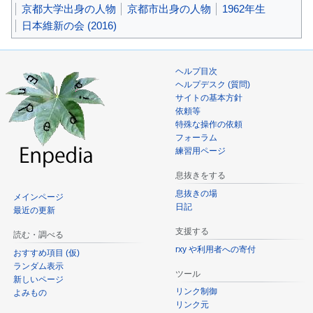
京都大学出身の人物
京都市出身の人物
1962年生
日本維新の会 (2016)
ヘルプ目次
ヘルプデスク (質問)
サイトの基本方針
依頼等
特殊な操作の依頼
フォーラム
練習用ページ
息抜きをする
息抜きの場
メインページ
日記
最近の更新
支援する
読む・調べる
rxy や利用者への寄付
おすすめ項目 (仮)
ランダム表示
ツール
新しいページ
リンク制御
よみもの
リンク元