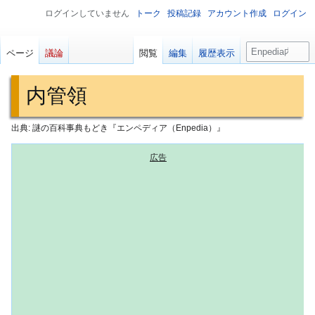
ログインしていません
トーク
投稿記録
アカウント作成
ログイン
検
ページ
議論
閲覧
編集
履歴表示
索
内管領
出典: 謎の百科事典もどき『エンペディア（Enpedia）』