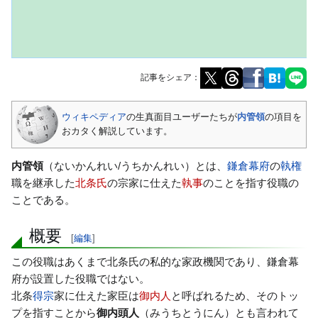
記事をシェア：
ナ
検
ウィキペディア
の生真面目ユーザーたちが
内管領
の項目を
ビ
索
おカタく解説しています。
ゲ
に
ー
移
内管領
（ないかんれい/うちかんれい）とは、
鎌倉幕府
の
執権
シ
動
職を継承した
北条氏
の宗家に仕えた
執事
のことを指す役職の
ョ
ことである。
ン
に
概要
[
編集
]
移
動
この役職はあくまで北条氏の私的な家政機関であり、鎌倉幕
府が設置した役職ではない。
北条
得宗
家に仕えた家臣は
御内人
と呼ばれるため、そのトッ
プを指すことから
御内頭人
（みうちとうにん）とも言われて