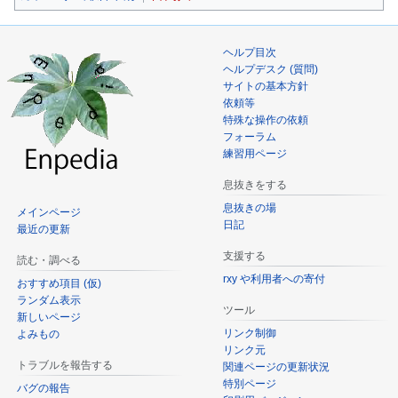
ヘルプ目次
ヘルプデスク (質問)
サイトの基本方針
依頼等
特殊な操作の依頼
フォーラム
練習用ページ
息抜きをする
息抜きの場
メインページ
日記
最近の更新
支援する
読む・調べる
rxy や利用者への寄付
おすすめ項目 (仮)
ランダム表示
ツール
新しいページ
リンク制御
よみもの
リンク元
トラブルを報告する
関連ページの更新状況
特別ページ
バグの報告