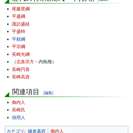
尾藤景綱
平盛綱
諏訪盛経
平盛時
平頼綱
平宗綱
長崎光綱
（
北条宗方
－内執権）
長崎円喜
長崎高資
関連項目
[
編集
]
御内人
長崎氏
側用人
カテゴリ
:
鎌倉幕府
御内人