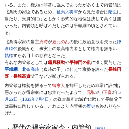
いる。また、権力は非常に強大であったがあくまで内管領は
北条氏の家臣であるため、
征夷大将軍
から見た場合は
陪臣
に
当たり、実質的にはともかく形式的な地位は決して高くは無
かった。内管領と呼ばれだしたのは平頼綱の頃とされてい
る。
北条得宗家の当主
貞時
が
嘉元の乱
の後に政治意欲を失った
鎌
倉時代
後期から、事実上の最高権力者として権力を振るい、
執権
すら名目上の存在となった。
有名な内管領としては
霜月騒動
や
平禅門の乱
に深く関与した
平頼綱
、
北条高時
（貞時の子）に仕えて権勢を誇った
長崎円
喜
・
長崎高資
父子などが挙げられる。
内管領は権勢を振るって
御家人
を抑圧したため非常に評判は
悪かったが得宗家には忠実だったようで、
元弘
3年/
正慶
2年
5
月22日
（
1333年
7月4日
）の鎌倉幕府の滅亡に際して長崎父子
は高時に殉じている。これにより内管領の
歴史
も終わりを告
げた。
歴代の得宗家家令・内管領
[
編集
]