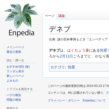
ページ
議論
デネブ
出典: 謎の百科事典もどき『エンペディア（E
メインページ
ナ
検
デネブ
は、
はくちょう座
にある
恒星
最近の更新
ビ
索
ろから
2月11日
ごろまでと、かなり
読む・調べる
ゲ
に
おすすめ項目 (仮)
カテゴリ
:
恒星
ー
移
ランダム表示
シ
動
新しいページ
ョ
よみもの
ン
このページの最終更新日時は 2019-03-23 17:0
トラブルを報告する
に
コンテンツは、特に記載されていない限り、
ク
バグの報告
移
問題の報告
プライバシー・ポリシー
Enpediaについて
動
参加する