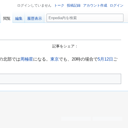
ログインしていません
トーク
投稿記録
アカウント作成
ログイン
検
閲覧
編集
履歴表示
索
記事をシェア：
の北部では
周極星
になる。
東京
でも、20時の場合で
5月12日
ご