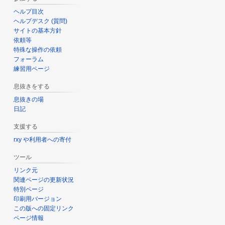
ヘルプ目次
ヘルプデスク (質問)
サイトの基本方針
依頼等
特殊な操作の依頼
フォーラム
練習用ページ
息抜きをする
息抜きの場
日記
支援する
rxy や利用者への寄付
ツール
リンク元
関連ページの更新状況
特別ページ
印刷用バージョン
この版への固定リンク
ページ情報