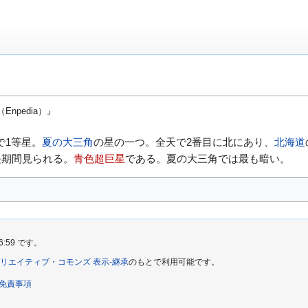
npedia）』
で1等星。
夏の大三角
の星の一つ。全天で2番目に北にあり、
北海道
長期間見られる。
青色超巨星
である。夏の大三角では最も暗い。
6:59 です。
リエイティブ・コモンズ 表示-継承
のもとで利用可能です。
免責事項