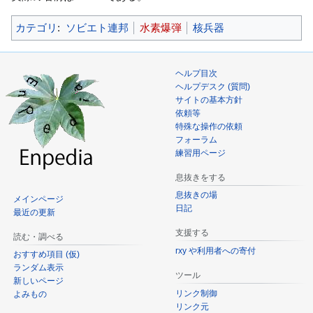
動
カテゴリ
:
ソビエト連邦
水素爆弾
核兵器
ヘルプ目次
ヘルプデスク (質問)
サイトの基本方針
依頼等
特殊な操作の依頼
フォーラム
練習用ページ
息抜きをする
息抜きの場
メインページ
日記
最近の更新
支援する
読む・調べる
rxy や利用者への寄付
おすすめ項目 (仮)
ランダム表示
ツール
新しいページ
リンク制御
よみもの
リンク元