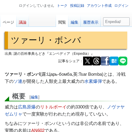
ログインしていません
トーク
投稿記録
アカウント作成
ログイン
検
ページ
議論
閲覧
編集
履歴表示
索
ツァーリ・ボンバ
出典: 謎の百科事典もどき『エンペディア（Enpedia）』
記事をシェア：
ナ
検
ツァーリ・ボンバ
(露:Царь-бомба,英:Tsar Bomba)とは、冷戦
ビ
索
下の
ソ連
が開発した人類史上最大威力の
水素爆弾
である。
ゲ
に
概要
ー
移
[
編集
]
シ
動
威力は
広島
原爆
の
リトルボーイ
の約3300倍であり、
ノヴァヤ
ョ
ゼムリャ
で一度実験が行われたため現存していない。
ン
ちなみにツァーリ・ボンバというのは非公式の名前であり、
に
実際の名前は
AN602
である。
移