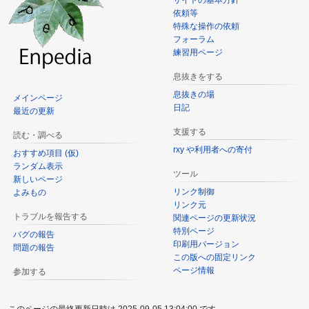
サイトの基本方針
依頼等
特殊な操作の依頼
フォーラム
練習用ページ
息抜きをする
息抜きの場
メインページ
日記
最近の更新
支援する
読む・調べる
rxy や利用者への寄付
おすすめ項目 (仮)
ランダム表示
ツール
新しいページ
リンク制御
よみもの
リンク元
トラブルを報告する
関連ページの更新状況
特別ページ
バグの報告
印刷用バージョン
問題の報告
この版への固定リンク
ページ情報
参加する
このページの最終更新日時は 2025-09-05 13:04:00 です。