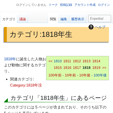
ログインしていません
トーク
投稿記録
アカウント作成
ログイン
検
カテゴリ
議論
閲覧
編集
履歴表示
索
ヘルプ
カテゴリ
:
1818年生
ナ
検
ビ
索
1818年
に誕生した人物お
<<
1810
1811
1812
1813
1814
ゲ
に
よび動物に関するカテゴ
1815
1816
1817
1818
1819
>>
ー
移
リ。
シ
動
100年前
-
10年前
-
10年後
-
100年後
関連カテゴリ:
ョ
Category:1818年没
ン
に
カテゴリ「1818年生」にあるページ
移
動
このカテゴリには 5 ページが含まれており、そのうち以下の