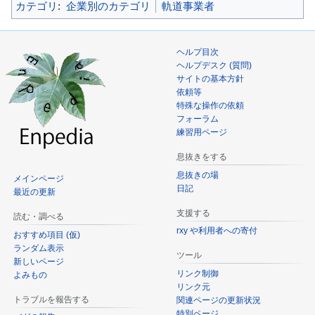
カテゴリ
:
企業別のカテゴリ
軌道事業者
ヘルプ目次
ヘルプデスク (質問)
サイトの基本方針
依頼等
特殊な操作の依頼
フォーラム
練習用ページ
息抜きをする
息抜きの場
メインページ
日記
最近の更新
支援する
読む・調べる
rxy や利用者への寄付
おすすめ項目 (仮)
ランダム表示
ツール
新しいページ
リンク制御
よみもの
リンク元
トラブルを報告する
関連ページの更新状況
特別ページ