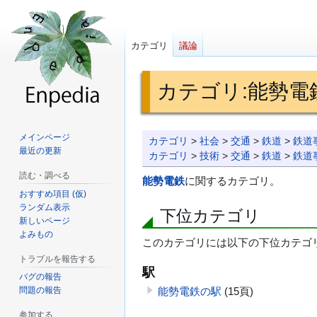
カテゴリ
議論
カテゴリ
:
能勢電
ナ
検
メインページ
カテゴリ
>
社会
>
交通
>
鉄道
>
鉄道
最近の更新
ビ
索
カテゴリ
>
技術
>
交通
>
鉄道
>
鉄道
ゲ
に
読む・調べる
能勢電鉄
に関するカテゴリ。
ー
移
おすすめ項目 (仮)
シ
動
ランダム表示
下位カテゴリ
新しいページ
ョ
よみもの
ン
このカテゴリには以下の下位カテゴ
に
トラブルを報告する
駅
移
バグの報告
動
問題の報告
能勢電鉄の駅
(15頁)
参加する