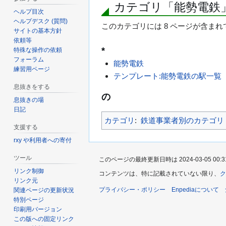
カテゴリ「能勢電鉄
ヘルプ目次
ヘルプデスク (質問)
このカテゴリには 8 ページが含まれ
サイトの基本方針
依頼等
*
特殊な操作の依頼
フォーラム
能勢電鉄
練習用ページ
テンプレート:能勢電鉄の駅一覧
息抜きをする
の
息抜きの場
日記
カテゴリ
:
鉄道事業者別のカテゴリ
支援する
rxy や利用者への寄付
ツール
このページの最終更新日時は 2024-03-05 00:3
リンク制御
コンテンツは、特に記載されていない限り、
ク
リンク元
プライバシー・ポリシー
Enpediaについて
関連ページの更新状況
特別ページ
印刷用バージョン
この版への固定リンク