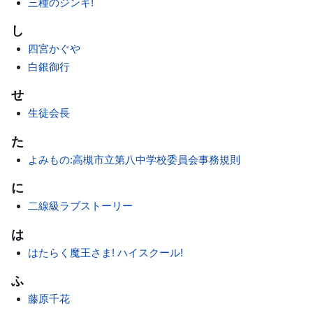
三種のジンギ!
し
四宮かぐや
白銀御行
せ
生徒会長
た
よみもの:高槻市立第八中学校委員会事務規則
に
二線級ラブストーリー
は
はたらく魔王さま! ハイスクール!
ふ
藤原千花