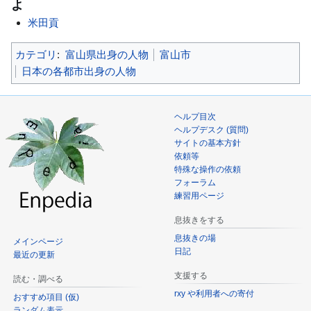
よ
米田貢
カテゴリ
:
富山県出身の人物
富山市
日本の各都市出身の人物
ヘルプ目次
ヘルプデスク (質問)
サイトの基本方針
依頼等
特殊な操作の依頼
フォーラム
練習用ページ
息抜きをする
息抜きの場
メインページ
日記
最近の更新
支援する
読む・調べる
rxy や利用者への寄付
おすすめ項目 (仮)
ランダム表示