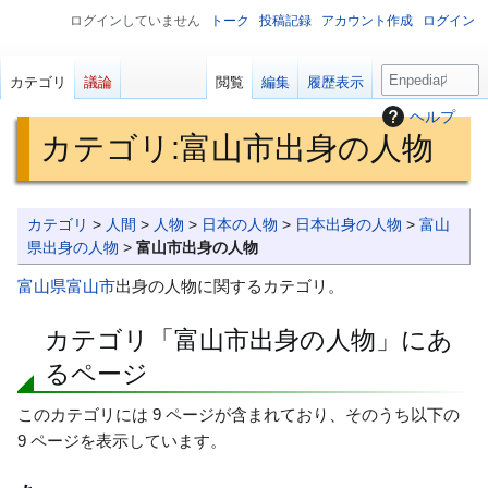
ログインしていません
トーク
投稿記録
アカウント作成
ログイン
検
カテゴリ
議論
閲覧
編集
履歴表示
索
ヘルプ
カテゴリ
:
富山市出身の人物
ナ
検
カテゴリ
>
人間
>
人物
>
日本の人物
>
日本出身の人物
>
富山
ビ
索
県出身の人物
>
富山市出身の人物
ゲ
に
富山県
富山市
出身の人物に関するカテゴリ。
ー
移
シ
動
カテゴリ「富山市出身の人物」にあ
ョ
るページ
ン
に
このカテゴリには 9 ページが含まれており、そのうち以下の
移
9 ページを表示しています。
動