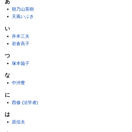
あ
朝乃山英樹
天風いぶき
い
井本三夫
岩倉高子
つ
塚本協子
な
中沖豊
に
西修 (法学者)
は
原信夫