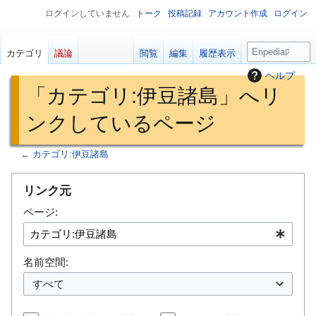
ログインしていません
トーク
投稿記録
アカウント作成
ログイン
検
カテゴリ
議論
閲覧
編集
履歴表示
索
ヘルプ
「カテゴリ:伊豆諸島」へリ
ンクしているページ
←
カテゴリ:伊豆諸島
ナ
検
リンク元
ビ
索
ページ:
ゲ
に
ー
移
シ
動
名前空間:
ョ
ン
すべて
に
移