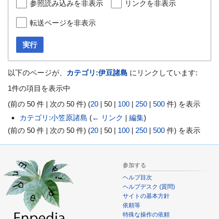
参照読み込みを非表示
リンクを非表示
動
転送ページを非表示
実行
以下のページが、
カテゴリ:伊豆諸島
にリンクしています:
1件の項目を表示中
(
前の 50 件
|
次の 50 件
) (
20
|
50
|
100
|
250
|
500
件) を表示
カテゴリ:小笠原諸島
(
← リンク
|
編集
)
(
前の 50 件
|
次の 50 件
) (
20
|
50
|
100
|
250
|
500
件) を表示
参加する
ヘルプ目次
ヘルプデスク (質問)
サイトの基本方針
依頼等
特殊な操作の依頼